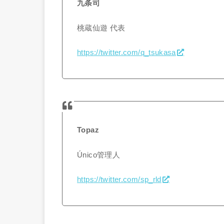
九条司
桃蔵仙遊 代表
https://twitter.com/q_tsukasa
Topaz
Único管理人
https://twitter.com/sp_rld