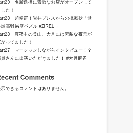
Part29 名勝猿橋に素敵なお店がオープンして
ました！
Part28 超精密！岩井プレスからの挑戦状「世
界最高難易度パズル #ZIREL 」
Part28 真夜中の登山。大月には素敵な夜景が
広がってました！
Part27 マージャンしながらインタビュー！？
議員さんに出演いただきました！ #大月麻雀
Recent Comments
表示できるコメントはありません。