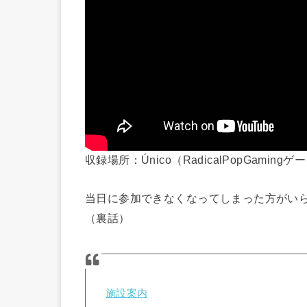
収録場所：Único（RadicalPopGamin
当日に参加できなくなってしまった方がい
（裏話）
施設案内