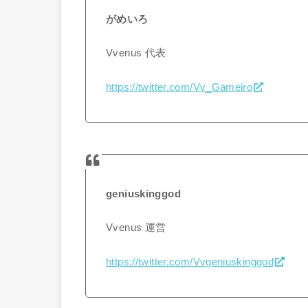
がめいろ
Vvenus 代表
https://twitter.com/Vv_Gameiro
geniuskinggod
Vvenus 運営
https://twitter.com/Vvgeniuskinggod