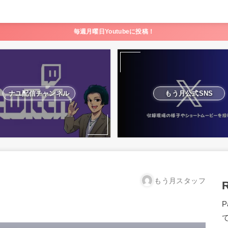
毎週月曜日Youtubeに投稿！
ナユ配信チャンネル
もう月公式SNS
もう月スタッフ
R